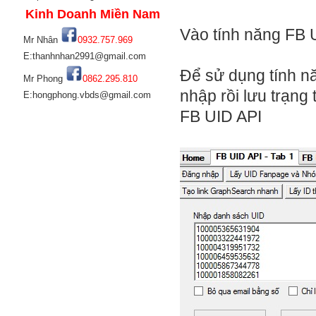
Kinh Doanh Miền Nam
Vào tính năng FB U
Mr Nhân
0932.757.969
E:thanhnhan2991@gmail.com
Để sử dụng tính n
Mr Phong
0862.295.810
nhập rồi lưu trạng
E:hongphong.vbds@gmail.com
FB UID API