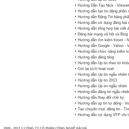
•
Hướng Dẫn Tạo Nick - Votunet
•
Hướng dẫn tạo tin đăng phần
•
Hướng dẫn Đăng Tin băng ph
•
Hướng dẫn sử dụng đăng bài
•
Hướng dẫn tổng hợp bài viết đ
•
Đăng bài mạng xã hôi và Blog
•
Hướng dẫn tìm kiêm forum - 
•
Hướng dẫn Google - Yahoo - V
•
Hướng dẫn chức năng kiểm tr
•
Hướng dẫn đăng blog
•
Hướng dẫn Up tin theo từ khó
•
Gửi lại kích hoạt mail
•
Hướng dẫn Up tin ngẫu nhiên 
•
Hướng dẫn Up tin 2013
•
Hướng dẫn Up tin ngẫu nhiên
•
Hướng dẫn đăng tin ngẫu nhiê
•
Hướng dẫn thay đổi chữ ký
•
Hướng dẫn up tin tự động - V
•
Tạo chuyên mục đăng tin - Tì
•
Hướng dẫn sử dụng VFP chi t
2009 - 2012 © CÔNG TY CỔ PHẦN CÔNG NGHỆ HẢI HÀ