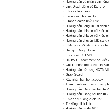
•
Hướng dẫn cú pháp spin riêng
•
Link Graph dùng để lấy UID
•
Chia sẻ like Trang
•
Facebook chia sẻ Up
•
Graph Search nhiều file
•
Hướng dẫn đăng tin list danh 
•
Hướng dẫn chia sẻ bài viết, a
•
Hướng dẫn chia sẻ bài viết, a
•
Hướng dẫn chuyển UID sang e
•
Khắc phục lỗi bảo mật google
•
Hẹn giờ đăng, Up tin
•
Facebook UID API
•
HD lấy UID comment bài viết 
•
Gửi tin nhắn Inbox trên tin đă
•
Hướng dẫn sử dụng HOTMAI
•
GraphSearch
•
Xác nhận bạn bè facebook
•
Thêm danh sách forum vào p
•
Hướng dẫn [Đăng bài bán tự đ
•
Hướng dẫn [Đăng bài bán tự đ
•
Chia sẻ tự động click link
•
Tự động click link
•
Hướng dẫn up tin 2014