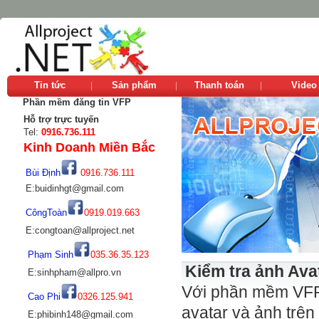
Tin tức
Sản phẩm
Thanh toán
Video
Phần mềm đăng tin VFP
Hỗ trợ trực tuyến
Tel:
0916.736.111
Kinh Doanh Miền Bắc
Bùi Định
0916.736.111
E:buidinhgt@gmail.com
CôngToàn
0919.019.663
E:congtoan@allproject.net
Phạm Sinh
035.36.35.123
Kiểm tra ảnh Avat
E:sinhpham@allpro.vn
Với phần mềm VFPP
Cao Phi
0326.125.941
avatar và ảnh trên
E:phibinh148@gmail.com