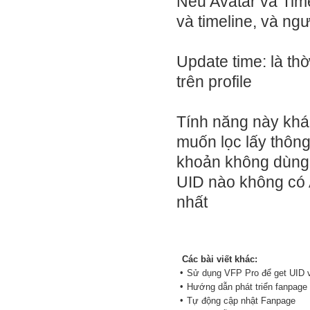
Nếu Avatar và Time
và timeline, và ngư
Update time: là th
trên profile
Tính năng này kh
muốn lọc lấy thông 
khoản không dùng A
UID nào không có A
nhất
Các bài viết khác:
•
Sử dụng VFP Pro để get UID 
•
Hướng dẫn phát triển fanpage
•
Tự động cập nhật Fanpage