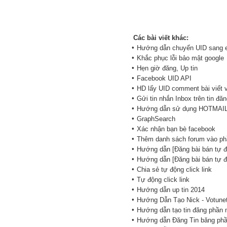
Các bài viết khác:
•
Hướng dẫn chuyển UID sang e
•
Khắc phục lỗi bảo mật google
•
Hẹn giờ đăng, Up tin
•
Facebook UID API
•
HD lấy UID comment bài viết 
•
Gửi tin nhắn Inbox trên tin đă
•
Hướng dẫn sử dụng HOTMAI
•
GraphSearch
•
Xác nhận bạn bè facebook
•
Thêm danh sách forum vào p
•
Hướng dẫn [Đăng bài bán tự đ
•
Hướng dẫn [Đăng bài bán tự đ
•
Chia sẻ tự động click link
•
Tự động click link
•
Hướng dẫn up tin 2014
•
Hướng Dẫn Tạo Nick - Votunet
•
Hướng dẫn tạo tin đăng phần
•
Hướng dẫn Đăng Tin băng ph