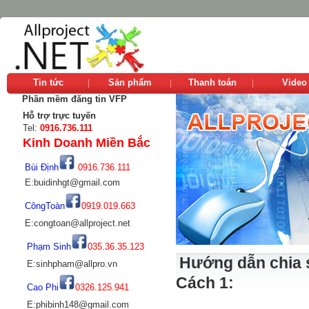
Tin tức
Sản phẩm
Thanh toán
Video
Phần mềm đăng tin VFP
Hỗ trợ trực tuyến
Tel:
0916.736.111
Kinh Doanh Miền Bắc
Bùi Định
0916.736.111
E:buidinhgt@gmail.com
CôngToàn
0919.019.663
E:congtoan@allproject.net
Phạm Sinh
035.36.35.123
Hướng dẫn chia s
E:sinhpham@allpro.vn
Cách 1:
Cao Phi
0326.125.941
E:phibinh148@gmail.com