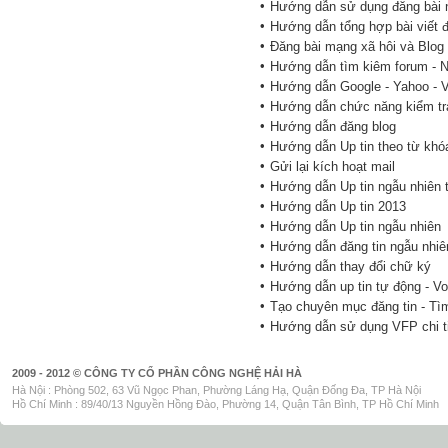
•
Hướng dẫn sử dụng đăng bài
•
Hướng dẫn tổng hợp bài viết đ
•
Đăng bài mạng xã hôi và Blog
•
Hướng dẫn tìm kiêm forum - 
•
Hướng dẫn Google - Yahoo - V
•
Hướng dẫn chức năng kiểm tr
•
Hướng dẫn đăng blog
•
Hướng dẫn Up tin theo từ khó
•
Gửi lại kích hoạt mail
•
Hướng dẫn Up tin ngẫu nhiên 
•
Hướng dẫn Up tin 2013
•
Hướng dẫn Up tin ngẫu nhiên
•
Hướng dẫn đăng tin ngẫu nhiê
•
Hướng dẫn thay đổi chữ ký
•
Hướng dẫn up tin tự động - V
•
Tạo chuyên mục đăng tin - Tì
•
Hướng dẫn sử dụng VFP chi t
2009 - 2012 © CÔNG TY CỔ PHẦN CÔNG NGHỆ HẢI HÀ
Hà Nội : Phòng 502, 63 Vũ Ngọc Phan, Phường Láng Hạ, Quận Đống Đa, TP Hà Nội
Hồ Chí Minh : 89/40/13 Nguyền Hồng Đào, Phường 14, Quận Tân Bình, TP Hồ Chí Minh