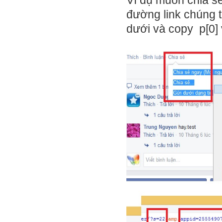
Ví dụ muốn chia sẻ 
đường link chúng t
dưới và copy p[0]